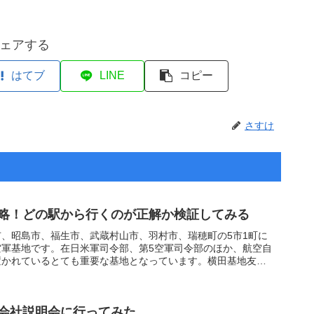
ェアする
はてブ
LINE
コピー
さすけ
略！どの駅から行くのが正解か検証してみる
、昭島市、福生市、武蔵村山市、羽村市、瑞穂町の5市1町に
空軍基地です。在日米軍司令部、第5空軍司令部のほか、航空自
置かれているとても重要な基地となっています。横田基地友好
会社説明会に行ってみた