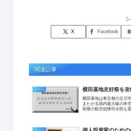
シ
X
Facebook
関連記事
横田基地友好祭を攻
イベント
横田基地は東京都の立川市
またがる国内最大級の米
衛隊の航空総隊司令部も
祭...
個人投資家のための
イベント