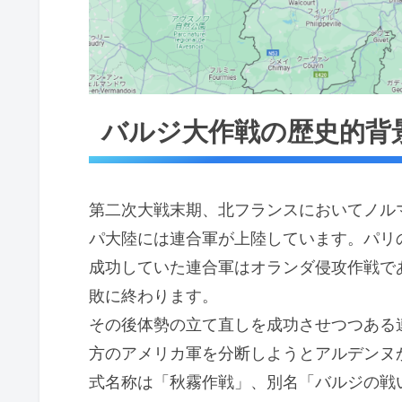
バルジ大作戦の歴史的背
第二次大戦末期、北フランスにおいてノル
パ大陸には連合軍が上陸しています。パリ
成功していた連合軍はオランダ侵攻作戦で
敗に終わります。
その後体勢の立て直しを成功させつつある
方のアメリカ軍を分断しようとアルデンヌ
式名称は「秋霧作戦」、別名「バルジの戦